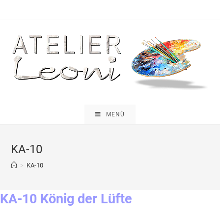
Zum
Inhalt
springen
MENÜ
KA-10
>
KA-10
KA-10 König der Lüfte